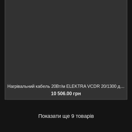
Нагрівальний кабель 20Вт/м ELEKTRA VCDR 20/1300 для обігріву ринв/водостоків/даху, 1300Вт 65м
10 506.00 грн
Показати ще 9 товарів