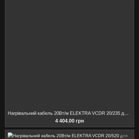
Нагрівальний кабель 20Вт/м ELEKTRA VCDR 20/235 для обігріву ринв/водостоків/даху, 235Вт 12м
4 404.00 грн