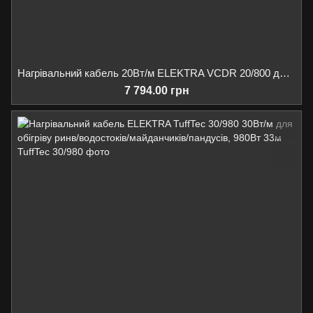
Нагрівальний кабель 20Вт/м ELEKTRA VCDR 20/800 для обігріву ринв/водостоків/даху, 800Вт 40м
7 794.00 грн