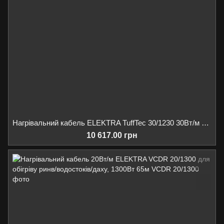
Нагрівальний кабель ELEKTRA TuffTec 30/1230 30Вт/м обігрів ринв/водостоків/майданчиків/пандусів, 1230Вт 40м
10 617.00 грн