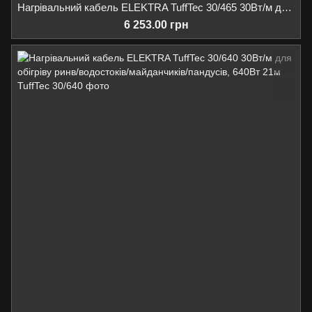
Нагрівальний кабель ELEKTRA TuffTec 30/465 30Вт/м для обігріву ринв/водостоків/майданчиків/пандусів, 465Вт 15,5м
6 253.00 грн