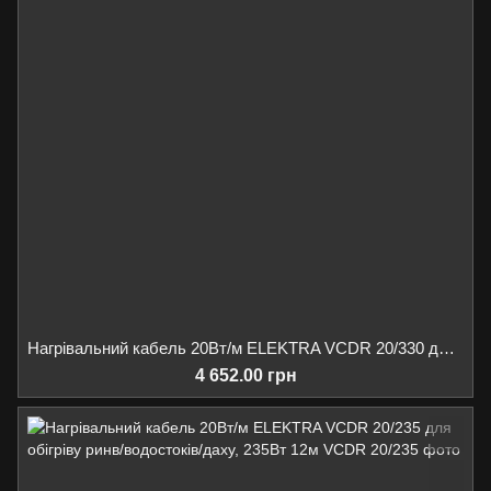
Нагрівальний кабель 20Вт/м ELEKTRA VCDR 20/330 для обігріву ринв/водостоків/даху, 330Вт 16,5м
4 652.00 грн