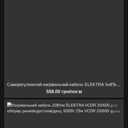
Саморегулюючий нагрівальний кабель ELEKTRA SelfTec PRO20 20Вт для обігріву труб /баків / для обігріву жолобів та водостоків
556.00 грн/пог.м