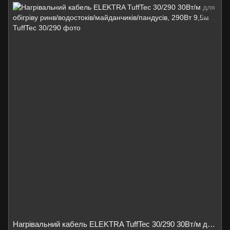
Нагрівальний кабель ELEKTRA TuffTec 30/290 30Вт/м для обігріву ринв/водостоків/майданчиків/пандусів, 290Вт 9,5м