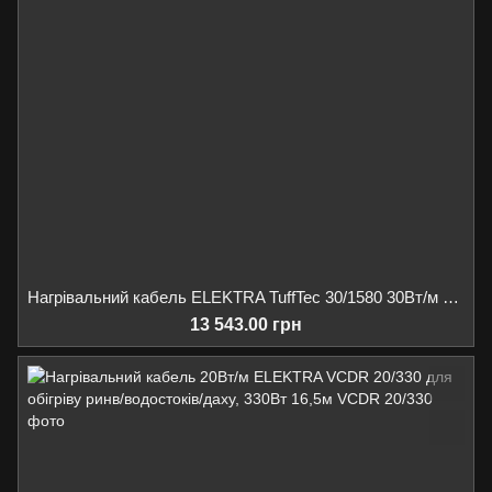
Нагрівальний кабель ELEKTRA TuffTec 30/1580 30Вт/м для обігріву ринв/водостоків/майданчиків/пандусів, 1580Вт 53м
13 543.00 грн