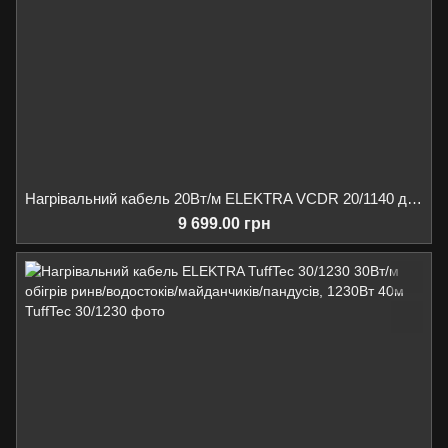
Нагрівальний кабель 20Вт/м ELEKTRA VCDR 20/1140 для обігріву ринв/водостоків/даху, 1140Вт 57м
9 699.00 грн