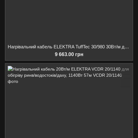
Нагрівальний кабель ELEKTRA TuffTec 30/980 30Вт/м для обігріву ринв/водостоків/майданчиків/пандусів, 980Вт 33м
9 663.00 грн