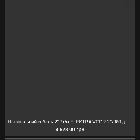
Нагрівальний кабель 20Вт/м ELEKTRA VCDR 20/380 для обігріву ринв/водостоків/даху, 380Вт 19м
4 928.00 грн