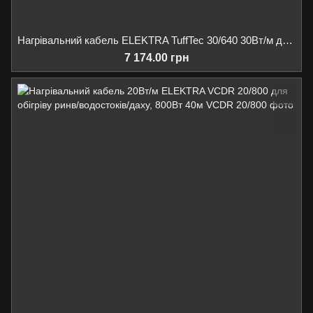
Нагрівальний кабель ELEKTRA TuffTec 30/640 30Вт/м для обігріву ринв/водостоків/майданчиків/пандусів, 640Вт 21м
7 174.00 грн