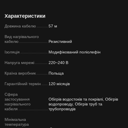
Характеристики
Довжина кабелю
57 м
Вид нагрівального
кабелю
Резистивний
Ізоляція
Модифікований поліолефін
Напруга мережі
220~240 В
Країна виробник
Польща
Гарантійний термін
120 місяців
Сфера
застосування
Обігрів водостоків та покрівлі, Обігрів
нагрівального
водопроводу, Обігрів труб та
кабеля
трубопроводів
Мінімальна
температура