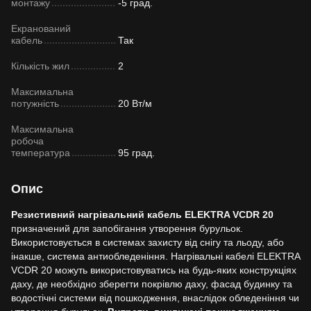
монтажу
-5 град.
Екранований
кабель
Так
Кількість жил
2
Максимальна
потужність
20 Вт/м
Максимальна
робоча
температура
95 град.
Опис
Резистивний нагрівальний кабель ELEKTRA VCDR 20
призначений для запобігання утворення бурульок.
Використовується в системах захисту від снігу та льоду, або
інакше, система антиобледеніння. Нагрівальні кабелі ELEKTRA
VCDR 20 можуть використовуватись на будь-яких конструкціях
даху, де необхідно зберегти покрівлю даху, фасад будинку та
водостічні системи від пошкодження, внаслідок обледеніння чи