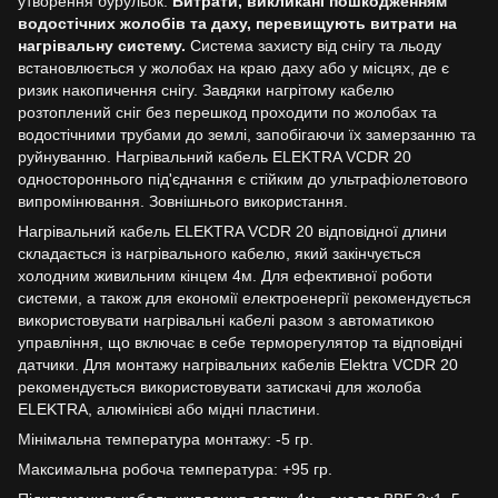
утворення бурульок.
Витрати, викликані пошкодженням
водостічних жолобів та даху, перевищують витрати на
нагрівальну систему.
Система захисту від снігу та льоду
встановлюється у жолобах на краю даху або у місцях, де є
ризик накопичення снігу. Завдяки нагрітому кабелю
розтоплений сніг без перешкод проходити по жолобах та
водостічними трубами до землі, запобігаючи їх замерзанню та
руйнуванню. Нагрівальний кабель ELEKTRA VCDR 20
одностороннього під'єднання є стійким до ультрафіолетового
випромінювання. Зовнішнього використання.
Нагрівальний кабель ELEKTRA VCDR 20 відповідної длини
складається із нагрівального кабелю, який закінчується
холодним живильним кінцем 4м. Для ефективної роботи
системи, а також для економії електроенергії рекомендується
використовувати нагрівальні кабелі разом з автоматикою
управління, що включає в себе терморегулятор та відповідні
датчики. Для монтажу нагрівальних кабелів Elektra VCDR 20
рекомендується використовувати затискачі для жолоба
ELEKTRA, алюмінієві або мідні пластини.
Мінімальна температура монтажу: -5 гр.
Максимальна робоча температура: +95 гр.