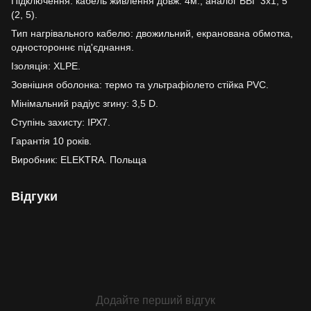
Підключення: кабель живлення довж. 4м., аналог ВВГ 3х1, 5
(2, 5).
Тип нагрівального кабелю: двожильний, екранована обмотка,
одностороннє під'єднання.
Ізоляція: XLPE.
Зовнішня оболонка: термо та ультрафіолето стійка PVC.
Мінімальний радіус згину: 3,5 D.
Ступінь захисту: ІРХ7.
Гарантія 10 років.
Виробник: ELEKTRA. Польща
Відгуки
Додайте перший відгук