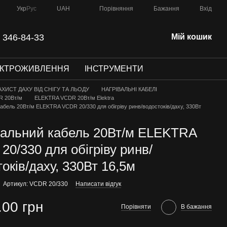
Порівняння
Укр
Рус
UAH
Бажання
Вхід
 346-84-33
Мій кошик
ЕКТРОЖИВЛЕННЯ
ІНСТРУМЕНТИ
АХИСТ ДАХУ ВІД СНІГУ ТА ЛЬОДУ
НАГРІВАЛЬНІ КАБЕЛІ
R 20Вт/м
ELEKTRA VCDR 20Вт/м Elektra
кабель 20Вт/м ELEKTRA VCDR 20/330 для обігріву ринв/водостоків/даху, 330Вт
вальний кабель 20Вт/м ELEKTRA
0/330 для обігріву ринв/
оків/даху, 330Вт 16,5м
Артикул: VCDR 20/330
Написати відгук
.00 грн
Порівняти
В бажання