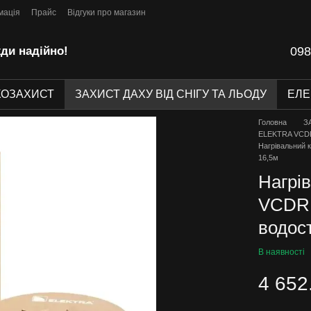
мація
Прайс
Відгуки про магазин
ди надійно!
098
КОЗАХИСТ
ЗАХИСТ ДАХУ ВІД СНІГУ ТА ЛЬОДУ
ЕЛ
Головна
З
ELEKTRA VCD
Нагрівальний 
16,5м
Нагрі
VCDR 2
водост
В наявності
4 652