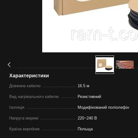
Характеристики
Довжина кабелю
16.5 м
Вид нагрівального кабелю
Резистивний
Ізоляція
Модифікований поліолефін
Напруга мережі
220~240 В
Країна виробник
Польща