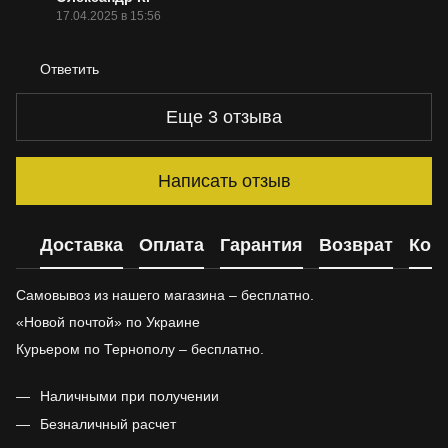
17.04.2025 в 15:56
Ответить
Еще 3 отзыва
Написать отзыв
Доставка
Оплата
Гарантия
Возврат
Кон
Самовывоз из нашего магазина – бесплатно.
«Новой почтой» по Украине
Курьером по Тернополу – бесплатно.
Наличными при получении
Безналичный расчет