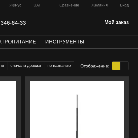
Сравнение
Укр
Рус
UAH
Желания
Вход
 346-84-33
Мой заказ
КТРОПИТАНИЕ
ИНСТРУМЕНТЫ
ле
сначала дороже
по названию
Отображение: