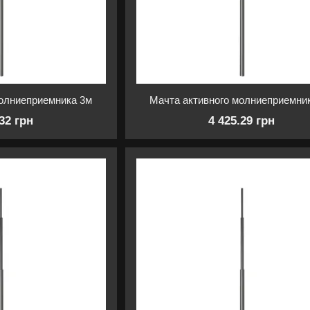
молниеприемника 3м
Мачта активного молниеприемни
.32 грн
4 425.29 грн