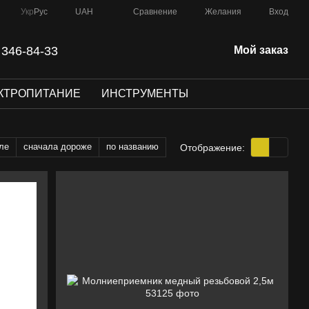
Сравнение
Укр
Рус
UAH
Желания
Вход
 346-84-33
Мой заказ
КТРОПИТАНИЕ
ИНСТРУМЕНТЫ
ле
сначала дороже
по названию
Отображение: