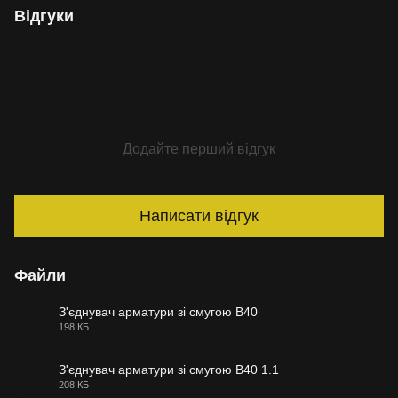
Відгуки
Додайте перший відгук
Написати відгук
Файли
З'єднувач арматури зі смугою В40
198 КБ
PDF
З'єднувач арматури зі смугою В40 1.1
208 КБ
PDF