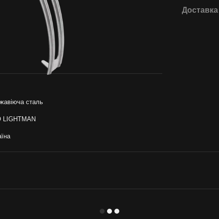
Доставка
жавіюча сталь
O LIGHTMAN
аїна