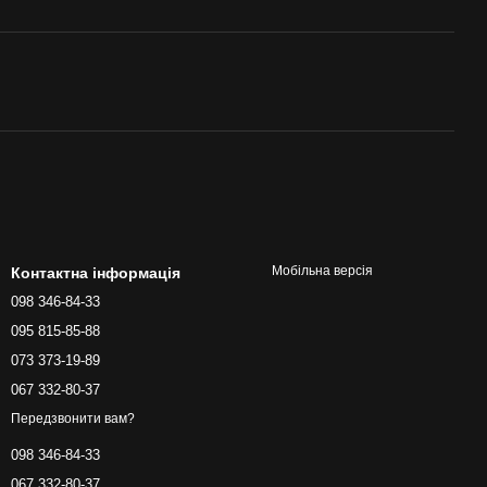
Мобільна версія
Контактна інформація
098 346-84-33
095 815-85-88
073 373-19-89
067 332-80-37
Передзвонити вам?
098 346-84-33
067 332-80-37