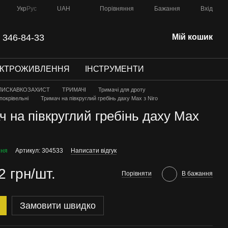
Порівняння
Укр
Рус
UAH
Бажання
Вхід
 346-84-33
Мій кошик
ЕКТРОЖИВЛЕННЯ
ІНСТРУМЕНТИ
ЛИСКАВКОЗАХИСТ
ТРИМАЧІ
Тримачі для дроту
покрівельні
Тримач на півкруглий гребінь даху Max з Niro
ч на півкруглий гребінь даху Max
ння
Артикул: 304533
Написати відгук
2 грн/шт.
Порівняти
В бажання
Замовити швидко