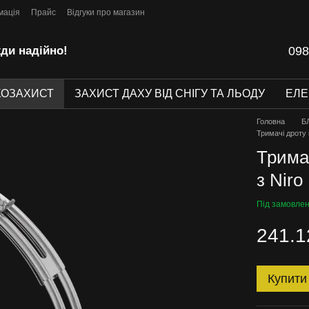
мація
Прайс
Відгуки про магазин
ди надійно!
098
КОЗАХИСТ
ЗАХИСТ ДАХУ ВІД СНІГУ ТА ЛЬОДУ
ЕЛ
Головна
Б
Тримачі дроту 
Трима
з Niro
Під замовле
241.1
Купити