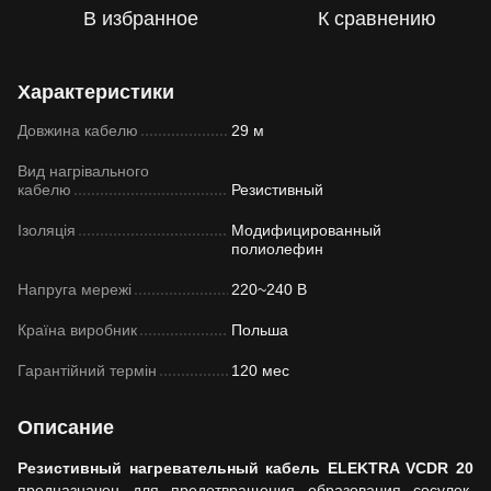
В избранное
К сравнению
Характеристики
Довжина кабелю
29 м
Вид нагрівального
кабелю
Резистивный
Ізоляція
Модифицированный
полиолефин
Напруга мережі
220~240 В
Країна виробник
Польша
Гарантійний термін
120 мес
Описание
Резистивный нагревательный кабель ELEKTRA VCDR 20
предназначен для предотвращения образования сосулек.