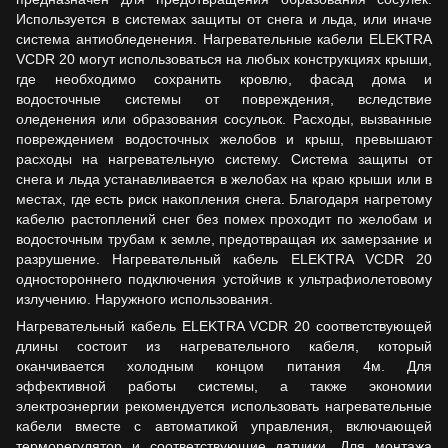
Используется в системах защиты от снега и льда, или иначе
система антиобледенения. Нагревательные кабели ELEKTRA
VCDR 20 могут использоваться на любых конструкциях крыши,
где необходимо сохранить кровлю, фасад дома и
водосточные системы от повреждения, вследствие
оледенения или образования сосульок. Расходы, вызванные
повреждением водосточных желобов и крыш, превышают
расходы на нагревательную систему. Система защиты от
снега и льда устанавливается в желобах на краю крыши или в
местах, где есть риск накопления снега. Благодаря нагретому
кабелю растоплений снег без помех проходит по желобам и
водосточным трубам к земле, предотвращая их замерзание и
разрушение. Нагревательный кабель ELEKTRA VCDR 20
одностороннего подключения устойчив к ультрафиолетовому
излучению. Наружного использования.
Нагревательный кабель ELEKTRA VCDR 20 соответствующей
длины состоит из нагревательного кабеля, который
оканчивается холодным концом питания 4м. Для
эффективной работы системы, а также экономии
электроэнергии рекомендуется использовать нагревательные
кабели вместе с автоматикой управления, включающей
терморегулятор и соответствующие датчики. Для монтажа