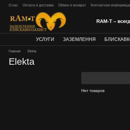
Перейти к основному контенту
О нас
Оплата и доставка
Обмен и возврат
Контактная информац
Политика конфиденциальности
Публічна оферта
RAM-T – всег
УСЛУГИ
ЗАЗЕМЛЕННЯ
БЛИСКАВК
Главная
Elekta
Elekta
Нет товаров