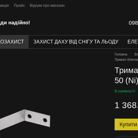
мація
Прайс
Відгуки про магазин
ди надійно!
098
КОЗАХИСТ
ЗАХИСТ ДАХУ ВІД СНІГУ ТА ЛЬОДУ
ЕЛ
Головна
Б
Тримач блиска
Трима
50 (Ni
В наявності
1 368
Купити