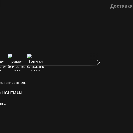
Доставка
жавіюча сталь
O LIGHTMAN
аїна