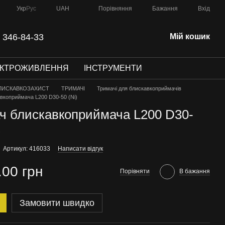
Порівняння
Укр
Рус
UAH
Бажання
Вхід
 346-84-33
Мій кошик
ЕКТРОЖИВЛЕННЯ
ІНСТРУМЕНТИ
ЛИСКАВКОЗАХИСТ
ТРИМАЧІ
Тримачі для блискавкоприймачів
вкоприймача L200 D30-50 (Ni)
ч блискавкоприймача L200 D30-
)
Артикул: 416033
Написати відгук
.00 грн
Порівняти
В бажання
Замовити швидко