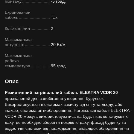
монтажу
-5 град.
Екранований
кабель
Так
Кількість жил
2
Максимальна
потужність
20 Вт/м
Максимальна
робоча
температура
95 град.
Опис
Резистивний нагрівальний кабель ELEKTRA VCDR 20
призначений для запобігання утворення бурульок.
Використовується в системах захисту від снігу та льоду, або
інакше, система антиобледеніння. Нагрівальні кабелі ELEKTRA
VCDR 20 можуть використовуватись на будь-яких конструкціях
даху, де необхідно зберегти покрівлю даху, фасад будинку та
водостічні системи від пошкодження, внаслідок обледеніння чи