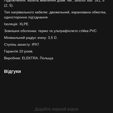
Підключення: кабель живлення довж. 4м., аналог ВВГ 3х1, 5
(2, 5).
Тип нагрівального кабелю: двожильний, екранована обмотка,
одностороннє під'єднання.
Ізоляція: XLPE.
Зовнішня оболонка: термо та ультрафіолето стійка PVC.
Мінімальний радіус згину: 3,5 D.
Ступінь захисту: ІРХ7.
Гарантія 10 років.
Виробник: ELEKTRA. Польща
Відгуки
Додайте перший відгук