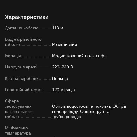
Характеристики
Довжина кабелю
118 м
Вид нагрівального
кабелю
Резистивний
Ізоляція
Модифікований поліолефін
Напруга мережі
220~240 В
Країна виробник
Польща
Гарантійний термін
120 місяців
Сфера
застосування
Обігрів водостоків та покрівлі, Обігрів
нагрівального
водопроводу, Обігрів труб та
кабеля
трубопроводів
Мінімальна
температура