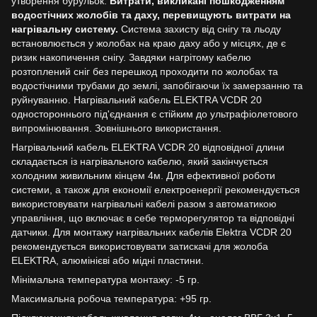
утворення бурульок.
Витрати, викликані пошкодженням
водостічних жолобів та даху, перевищують витрати на
нагрівальну систему.
Система захисту від снігу та льоду
встановлюється у жолобах на краю даху або у місцях, де є
ризик накопичення снігу. Завдяки нагрітому кабелю
розтоплений сніг без перешкод проходити по жолобах та
водостічними трубами до землі, запобігаючи їх замерзанню та
руйнуванню. Нагрівальний кабель ELEKTRA VCDR 20
одностороннього під'єднання є стійким до ультрафіолетового
випромінювання. Зовнішнього використання.
Нагрівальний кабель ELEKTRA VCDR 20 відповідної длини
складається із нагрівального кабелю, який закінчується
холодним живильним кінцем 4м. Для ефективної роботи
системи, а також для економії електроенергії рекомендується
використовувати нагрівальні кабелі разом з автоматикою
управління, що включає в себе терморегулятор та відповідні
датчики. Для монтажу нагрівальних кабелів Elektra VCDR 20
рекомендується використовувати затискачі для жолоба
ELEKTRA, алюмінієві або мідні пластини.
Мінімальна температура монтажу: -5 гр.
Максимальна робоча температура: +95 гр.