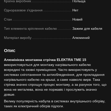
Країна виробник
Польща
Одноразовое з'єднання
Нет
Стан
Новий
Тип елемента кріплення кабелю
Зажим для кабеля
Матеріал виробу
Алюминий
Опис
Алюмінієва монтажна стрічка ELEKTRA TME 15
використовується для монтажу нагрівального кабелю
всередині та ззовні приміщення. Часто використовують у
системах сніготанення та антиобледеніння, для прокладання
нагрівального кабелю на крыші, а саме навколо вирв. Така
стрічка значно спрощує процес монтажу, а за рахунок того, що
вона не металева, вона не поржавіє і прослужить значно
довше.
Велику популярність набула в системах внутрішнього обігріву,
таких як електричний обігрів підлоги.