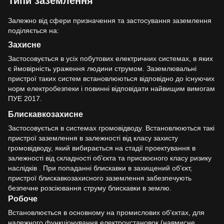
Типи заземлення
Залежно від сфери призначення та застосування заземлення
поділяється на:
Захисне
Застосовується в усіх побутових електричних системах, в яких
є ймовірність ураження людини струмом. Заземлювальні
пристрої таких систем встановлюються відповідно до існуючих
норм електробезпеки і повинні відповідати найвищим вимогам
ПУЕ 2017.
Блискавкозахисне
Застосовується в системах громовідводу. Встановлюються такі
пристрої заземлення в залежності від класу захисту
громовідводу, який вибирається на стадії проектування в
залежності від складності об’єкта та присвоєного класу ризику
наслідків . При попаданні блискавки в захищений об’єкт,
пристрої блискавкозахисного заземлення забезпечують
безпечне розсіювання струму блискавки в землю.
Робоче
Встановлюється в основному на промислових об’єктах, для
належного функціонування електроустановок (навмисне