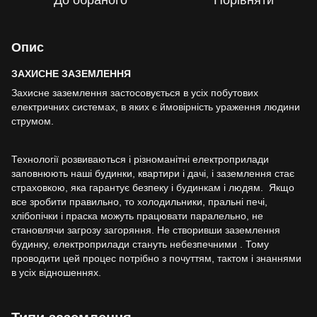
До обраного
Порівняти
Опис
ЗАХИСНЕ ЗАЗЕМЛЕННЯ
Захисне заземлення застосовується в усіх побутових
електричних системах, в яких є ймовірність ураження людини
струмом.
Технології розвиваються і різноманітні електроприлади
заповнюють наші будинки, квартири і дачі, і заземлення стає
страховкою, яка гарантує безпеку і будинкам і людям. Якщо
все зробити правильно, то холодильники, пральні печі,
хлібопічки і праска можуть працювати паралельно, не
становлячи загрозу загоряння. Не створивши заземлення
будинку, електроприлади стануть небезпечними . Тому
проводити цей процес потрібно з почуттям, тактом і знаннями
в усіх відношеннях.