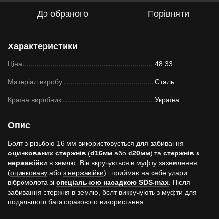
До обраного
Порівняти
Характеристики
Ціна
48.33
Матеріал виробу
Сталь
Країна виробник
Україна
Опис
Болт з різьбою 16 мм використовується для забивання
оцинкованих стержнів
(
d16мм
або
d20мм
) та
стержнів з
нержавійки
в землю. Він вкручується в муфту заземлення
(
оцинковану
або
з нержавійки
) і приймає на себе удари
вібромолота зі
спеціальною насадкою SDS-max
. Після
забивання стержня в землю, болт викручують з муфти для
подальшого багаторазового використання.