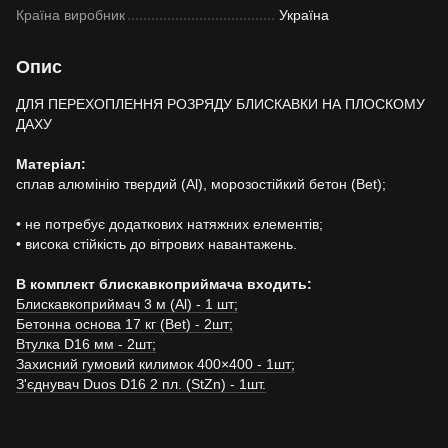
Країна виробник
Україна
Опис
ДЛЯ ПЕРЕХОПЛЕННЯ РОЗРЯДУ БЛИСКАВКИ НА ПЛОСКОМУ
ДАХУ
Матеріал:
сплав алюмінію твердий (Al), морозостійкий бетон (Вet);
• не потребує додаткових натяжних елементів;
• висока стійкість до вітрових навантажень.
В комплект блискавкоприймача входить:
Блискавкоприймач 3 м (Al) - 1 шт;
Бетонна основа 17 кг (Bet) - 2шт;
Втулка D16 мм - 2шт;
Захисний гумовий килимок 400×400 - 1шт;
З'єднувач Duos D16 2 пл. (StZn) - 1шт.