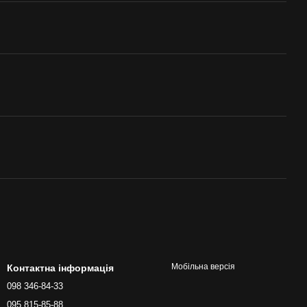
Мобільна версія
Контактна інформація
098 346-84-33
095 815-85-88