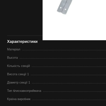
Характеристики
Матеріал
Высота
Кількість секцій
Висота секції 1
Діаметр секції 1
Тип блискавкоприймача
Країна виробник