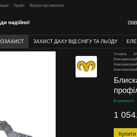
мація
Прайс
Відгуки про магазин
ди надійно!
098
КОЗАХИСТ
ЗАХИСТ ДАХУ ВІД СНІГУ ТА ЛЬОДУ
ЕЛ
Головна
Б
Блискавкоприй
Блискавкоприй
Блискавкоприй
Блиск
профі
В наявності
1 054
Купити