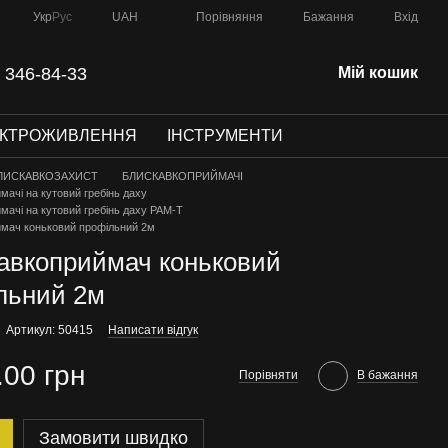
Порівняння
Укр
Рус
UAH
Бажання
Вхід
 346-84-33
Мій кошик
ЕКТРОЖИВЛЕННЯ
ІНСТРУМЕНТИ
ЛИСКАВКОЗАХИСТ
БЛИСКАВКОПРИЙМАЧІ
мачі на кутовий гребінь даху
мачі на кутовий гребінь даху РАМ-Т
мач коньковий профільний 2м
авкоприймач коньковий
льний 2м
Артикул: 50415
Написати відгук
.00 грн
Порівняти
В бажання
Замовити швидко