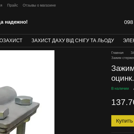
ия
Прайс
Отзывы о магазине
да надежно!
098
ОЗАХИСТ
ЗАХИСТ ДАХУ ВІД СНІГУ ТА ЛЬОДУ
ЭЛЕ
Главная
З
Зажим стержень
Зажим
оцинк.
В наличии
137.7
Купить