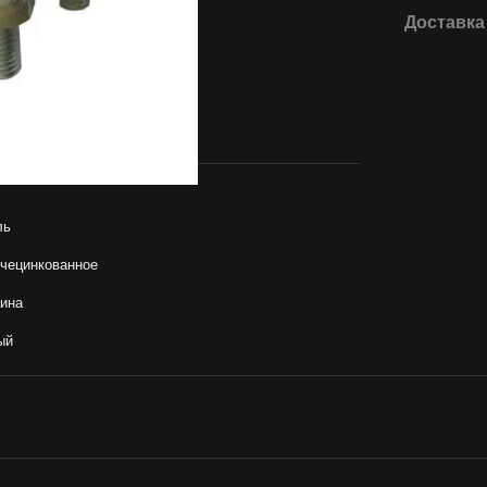
Доставка
ль
ячецинкованное
аина
ый