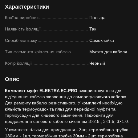
Характеристики
Країна виробник
Польща
Наявність ізоляції
Так
Спосіб монтажу
Самоклейка
Тип елемента кріплення кабелю
Муфта для кабеля
Колір ізоляції
Черный
Опис
Комплект муфт ELEKTRA EC-PRO
використовується для
під'єднання кабелю живлення до саморегулюючого кабелю.
Для ремонту кабелю резистивного. У комплекті необхідно
кількість термоусадок та гільз для перехідної муфти та
термоусадки для кінцевого закінчення. Підходити для
продовження силового кабелю січенням 3×2.5., 3×1.5, 3×1.0.
У комплекті гільзи для приєднання - 3шт, термозбіжна трубка
180мм - 1шт, термозбіжна трубка 30мм - 2шт, термозбіжна